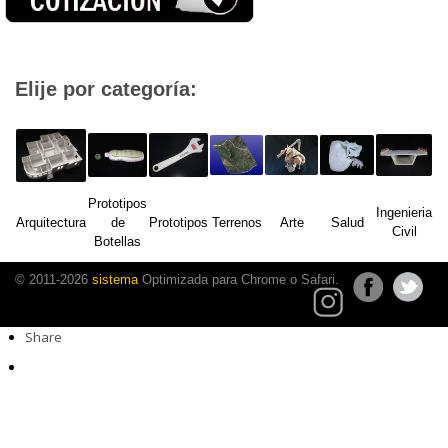
Elije por categoría:
Prototipos
Ingenieria
Arquitectura
de
Prototipos
Terrenos
Arte
Salud
Civil
Botellas
© 2011-2026
sistema
Optimizada para Chrome o Safari.
Share