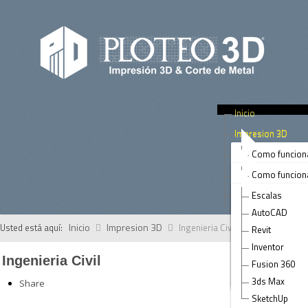
Inicio
Impresion 3D
Corte Metal Laser
Como funcion
Arquitectura
Tips
Como funcion
Prototipos de
Rotulos
Contacto
Escalas
Prototipos
Paneles
AutoCAD
Terrenos
Piezas
Inicio
Impresion 3D
Usted está aquí:
Ingenieria Civil
Revit
Arte
Muebles & Ac
Inventor
Salud
Ingenieria Civil
Paneles & Fas
Fusion 360
Ingenieria Civi
Tubos
3ds Max
Share
SketchUp